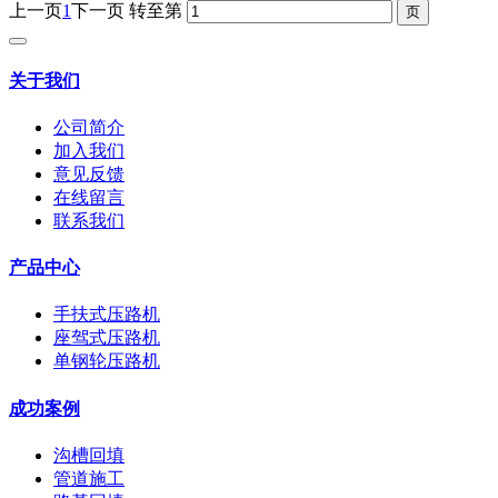
上一页
1
下一页
转至第
关于我们
公司简介
加入我们
意见反馈
在线留言
联系我们
产品中心
手扶式压路机
座驾式压路机
单钢轮压路机
成功案例
沟槽回填
管道施工